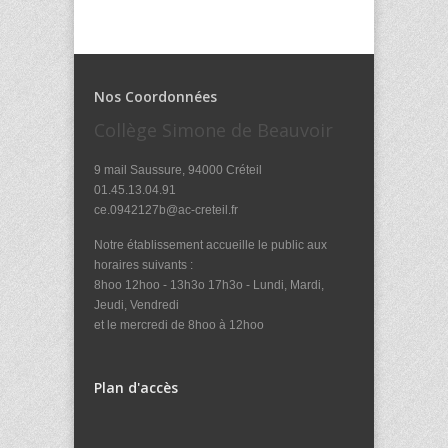
Nos Coordonnées
Collège Simone de Beauvoir
9 mail Saussure, 94000 Créteil
01.45.13.04.91
ce.0942127b@ac-creteil.fr
Notre établissement accueille le public aux
horaires suivants :
8hoo 12hoo - 13h3o 17h3o - Lundi, Mardi,
Jeudi, Vendredi
et le mercredi de 8hoo à 12hoo
Plan d'accès