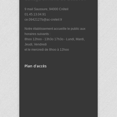
9 mail Saussure, 94000 Créteil
01.45.13.04.91
ce.0942127b@ac-creteil.fr
Notre établissement accueille le public aux
horaires suivants :
8hoo 12hoo - 13h3o 17h3o - Lundi, Mardi,
Jeudi, Vendredi
et le mercredi de 8hoo à 12hoo
Plan d'accès