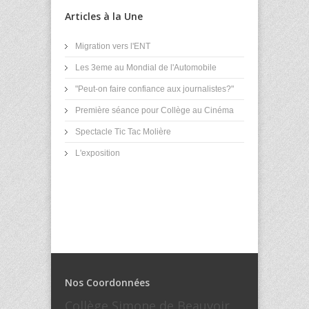
Articles à la Une
Migration vers l'ENT
Les 3eme au Mondial de l'Automobile
"Peut-on faire confiance aux journalistes?"
Première séance pour Collège au Cinéma
Spectacle Tic Tac Molière
L'exposition
Nos Coordonnées
Collège Simone de Beauvoir